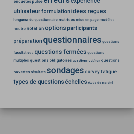
expérience
enquêtes pulse
idées reçues
utilisateur
formulation
matrices
longueur du questionnaire
mise en page
modèles
options
participants
notation
neutre
questionnaires
préparation
questions
questions fermées
facultatives
questions
questions obligatoires
questions
multiples
questions oui/non
sondages
survey fatigue
ouvertes
résultats
types de questions
échelles
étude de marché