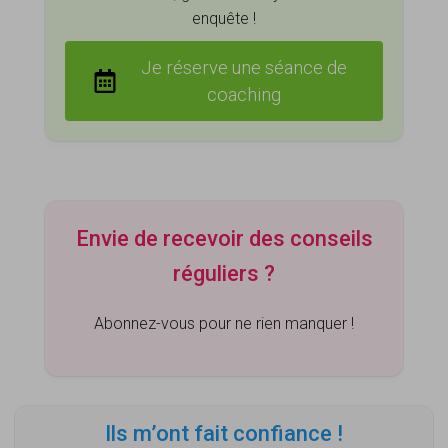
enquête !
Exemple de résultat pour la note générale
Je réserve une séance de
coaching
La première partie, contenant la note générale et
les deux questions ouvertes
Envie de recevoir des conseils
réguliers ?
Un exemple de résultat de question ouverte une
Abonnez-vous pour ne rien manquer !
fois que les idées présentes dans les différentes
réponses ont été identifiées.
Ils m’ont fait confiance !