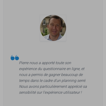
La deuxième partie, avec ici un bloc de 5
indicateurs
Un exemple de résultat sur les indicateurs. Il est
ici intéressant de réaliser une étude statistique sur
les résultats, en calculant notamment le
Pierre nous a apporté toute son
coefficient de corrélation des indicateurs entre
expérience du questionnaire en ligne, et
eux, et avec la note de satisfaction générale.
nous a permis de gagner beaucoup de
temps dans le cadre d’un planning serré.
Nous avons particulièrement apprécié sa
sensibilité sur l’expérience utilisateur !