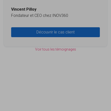
La troisième partie, laissant le champ libre aux
Vincent Pilloy
derniers commentaires
Fondateur et CEO chez INOV360
Découvrir le cas client
Voir tous les témoignages