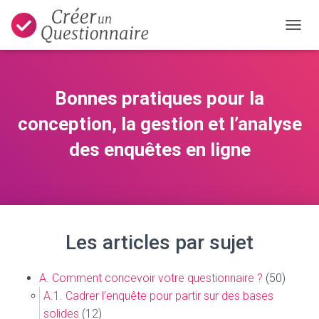
OUVRI
Bonnes pratiques pour la
conception, la gestion et l’analyse
des enquêtes en ligne
Les articles par sujet
A. Comment concevoir votre questionnaire ?
(50)
A.1. Cadrer l’enquête pour partir sur des bases
solides
(12)