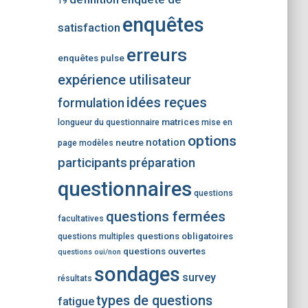
19
enquêtes
satisfaction
erreurs
enquêtes pulse
expérience utilisateur
idées reçues
formulation
matrices
longueur du questionnaire
mise en
options
notation
neutre
page
modèles
participants
préparation
questionnaires
questions
questions fermées
facultatives
questions obligatoires
questions multiples
questions ouvertes
questions oui/non
sondages
survey
résultats
types de questions
fatigue