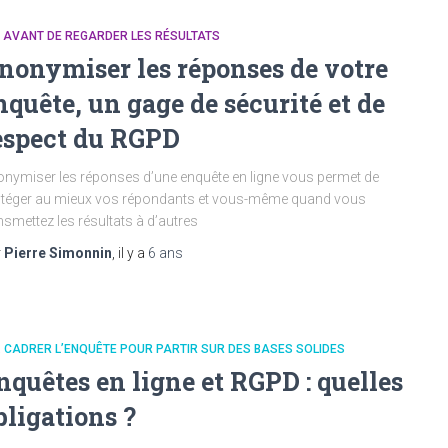
. AVANT DE REGARDER LES RÉSULTATS
nonymiser les réponses de votre
nquête, un gage de sécurité et de
espect du RGPD
nymiser les réponses d’une enquête en ligne vous permet de
téger au mieux vos répondants et vous-même quand vous
nsmettez les résultats à d’autres
r
Pierre Simonnin
, il y a
6 ans
. CADRER L’ENQUÊTE POUR PARTIR SUR DES BASES SOLIDES
nquêtes en ligne et RGPD : quelles
bligations ?