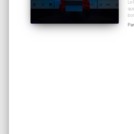
Le 
que
bon
Pa