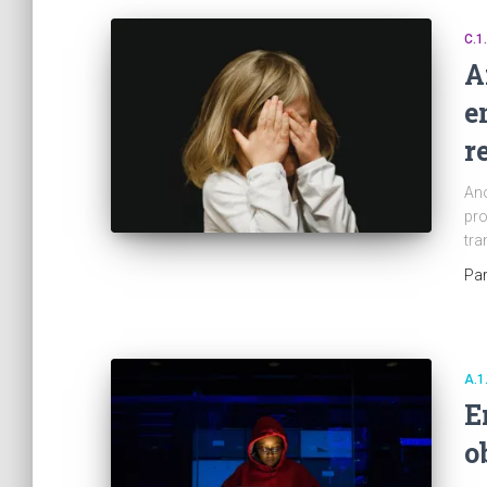
C.1
A
e
r
Ano
pro
tra
Pa
A.1
E
o