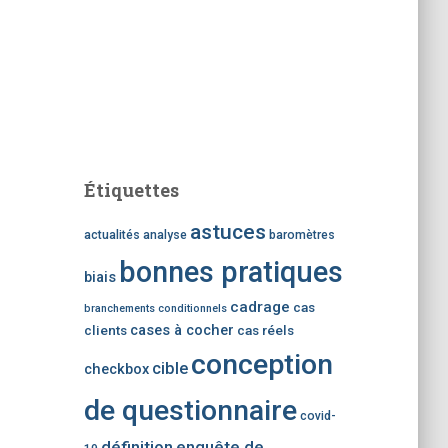
Étiquettes
astuces
actualités
analyse
baromètres
bonnes pratiques
biais
cadrage
cas
branchements conditionnels
cases à cocher
clients
cas réels
conception
cible
checkbox
de questionnaire
covid-
définition
enquête de