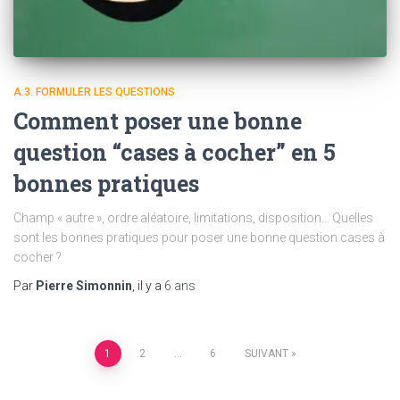
A.3. FORMULER LES QUESTIONS
Comment poser une bonne
question “cases à cocher” en 5
bonnes pratiques
Champ « autre », ordre aléatoire, limitations, disposition… Quelles
sont les bonnes pratiques pour poser une bonne question cases à
cocher ?
Par
Pierre Simonnin
, il y a
6 ans
Pagination
1
2
…
6
SUIVANT
des