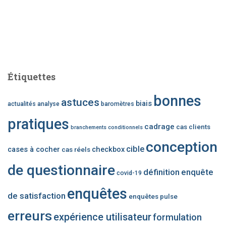
Étiquettes
bonnes
astuces
biais
actualités
analyse
baromètres
pratiques
cadrage
cas clients
branchements conditionnels
conception
cible
cases à cocher
checkbox
cas réels
de questionnaire
définition
enquête
covid-19
enquêtes
de satisfaction
enquêtes pulse
erreurs
expérience utilisateur
formulation