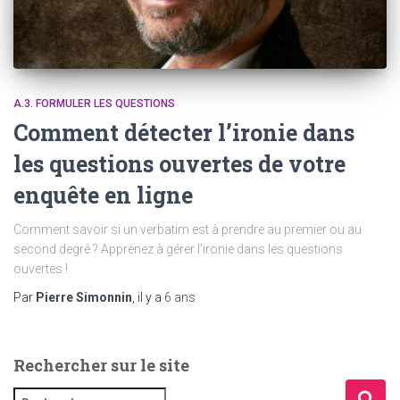
A.3. FORMULER LES QUESTIONS
Comment détecter l’ironie dans
les questions ouvertes de votre
enquête en ligne
Comment savoir si un verbatim est à prendre au premier ou au
second degré ? Apprenez à gérer l’ironie dans les questions
ouvertes !
Par
Pierre Simonnin
, il y a
6 ans
Rechercher sur le site
R