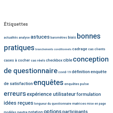
Étiquettes
bonnes
astuces
biais
actualités
analyse
baromètres
pratiques
cadrage
cas clients
branchements conditionnels
conception
cible
cases à cocher
checkbox
cas réels
de questionnaire
définition
enquête
covid-19
enquêtes
de satisfaction
enquêtes pulse
erreurs
expérience utilisateur
formulation
idées reçues
matrices
longueur du questionnaire
mise en page
options
participants
notation
neutre
modèles