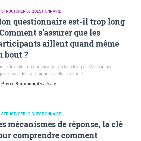
. STRUCTURER LE QUESTIONNAIRE
on questionnaire est-il trop long
 Comment s’assurer que les
articipants aillent quand même
u bout ?
ficile de définir un questionnaire « trop long »… Mais on peut
jours aider les participants à aller au bout !
r
Pierre Simonnin
, il y a
6 ans
. STRUCTURER LE QUESTIONNAIRE
es mécanismes de réponse, la clé
our comprendre comment