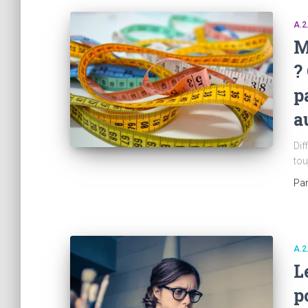
A.2
M
?
p
a
Dif
tou
Pa
A.2
L
p