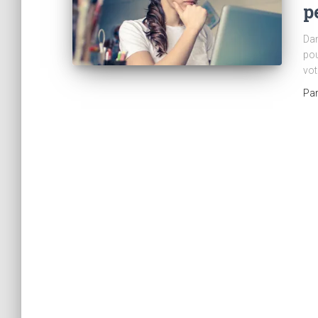
p
Dan
pou
vot
Pa