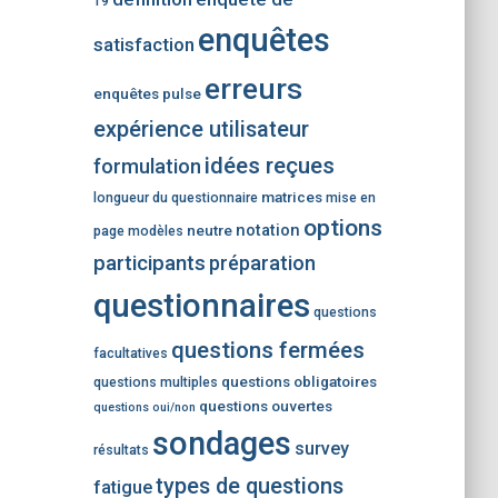
19
enquêtes
satisfaction
erreurs
enquêtes pulse
expérience utilisateur
idées reçues
formulation
matrices
longueur du questionnaire
mise en
options
notation
neutre
page
modèles
participants
préparation
questionnaires
questions
questions fermées
facultatives
questions obligatoires
questions multiples
questions ouvertes
questions oui/non
sondages
survey
résultats
types de questions
fatigue