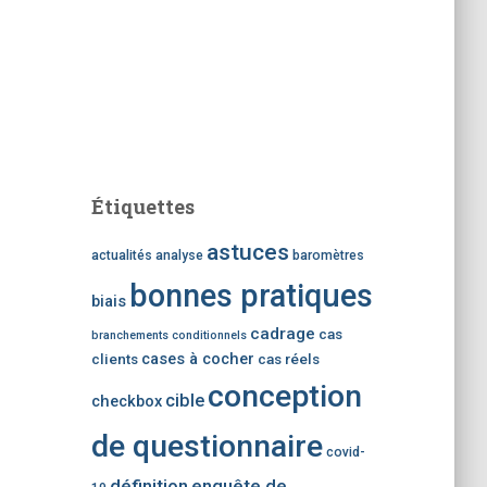
Étiquettes
astuces
actualités
analyse
baromètres
bonnes pratiques
biais
cadrage
cas
branchements conditionnels
cases à cocher
clients
cas réels
conception
cible
checkbox
de questionnaire
covid-
définition
enquête de